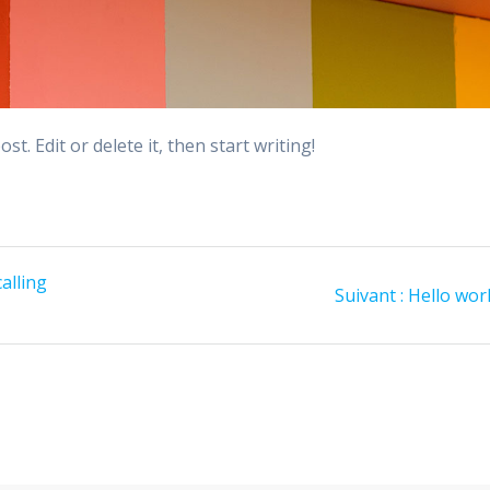
t. Edit or delete it, then start writing!
alling
Article
Suivant :
Hello worl
suivant
: