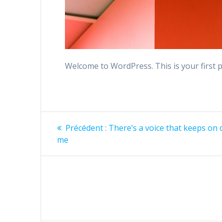
Welcome to WordPress. This is your first pos
Navigation
Article
Précédent :
There’s a voice that keeps on c
précédent
de
me
:
l’article